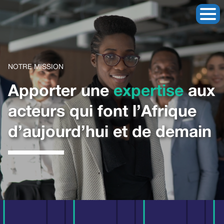
NOTRE MISSION
Apporter une
expertise
aux
acteurs qui font l’Afrique
d’aujourd’hui et de demain