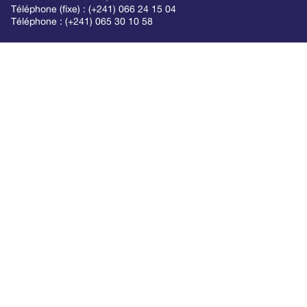
Téléphone (fixe) : (+241) 066 24 15 04
Téléphone : (+241) 065 30 10 58
lkn
Suivez-nous
Nous apportons une expertise légale aux acteurs qui font
l’Afrique de demain
FR
EN
ACCUEIL
A PROPOS
EXPERTISE
FORMATIONS
ACTUALITÉS