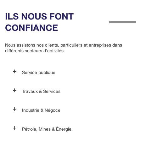
ILS NOUS FONT
CONFIANCE
Nous assistons nos clients, particuliers et entreprises dans
différents secteurs d’activités.
Service publique
Travaux & Services
Ministère de l’Agriculture, de l’Elevage, de
l’Alimentation et de la Pêche
Ministère de l’Energie et des Ressources Hydraulique
Industrie & Négoce
Pétrole, Mines & Énergie